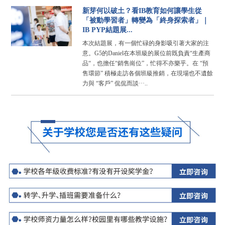
新芽何以破土？看IB教育如何讓學生從
「被動學習者」轉變為「終身探索者」｜
IB PYP結題展...
本次結題展，有一個忙碌的身影吸引著大家的注
意。G5的Daniel在本班級的展位前既負責“生產商
品“，也擔任“銷售崗位”，忙得不亦樂乎。在 “預
售環節” 積極走訪各個班級推銷，在現場也不遺餘
力與 “客戶” 侃侃而談···..