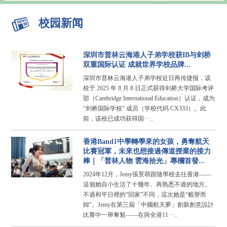
校园新闻
深圳市普林云海港人子弟学校获IB与剑桥
双重国际认证 成就世界学校品牌...
深圳市普林云海港人子弟学校近日再传捷报，该
校于 2025 年 8 月 8 日正式获得剑桥大学国际考评
部（Cambridge International Education）认证，成为
“剑桥国际学校” 成员（学校代码 CX333）。此
前，该校已成功获得国···..
香港Band1中學轉學來的女孩，勇奪航天
比賽冠軍，未來也想接過傳道授業的接力
棒｜「普林人物 雲海拾光」專欄首發...
2024年12月，Jemy張景萌跟隨學校去往香港——
這個她自小生活了十幾年、再熟悉不過的地方。
不過和平日裡的“回家”不同，這次她是“載譽而
歸”。Jemy在第三屆「中國航天夢」創新創意設計
比賽中一舉奪魁——在與全港11···..